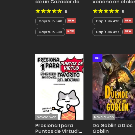
de un Cazador de
veneno en el cla
Dragones
Tang Sichuan
5
5
Capítulo 540
Capítulo 428
Capítulo 539
Capítulo 427
18+
Novela web
Novela web
Presiona 1 para
De Goblin a Dios
Puntos de Virtud;
Goblin