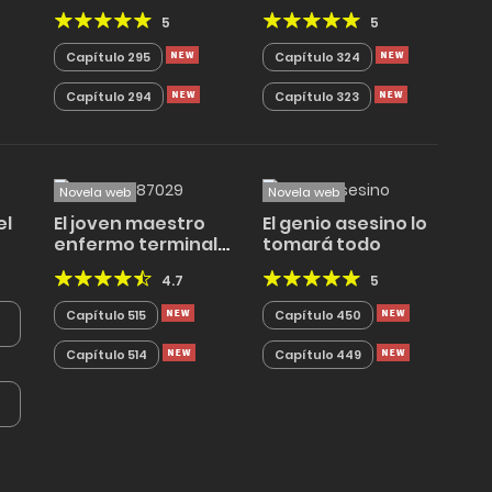
5
5
Capítulo 295
Capítulo 324
Capítulo 294
Capítulo 323
Novela web
Novela web
el
El joven maestro
El genio asesino lo
enfermo terminal
tomará todo
del clan Baek
4.7
5
Capítulo 515
Capítulo 450
Capítulo 514
Capítulo 449