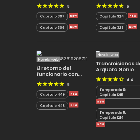
Yo en serio no soy
5
5
el Favorito del
Destino
Capítulo 307
Capítulo 324
Capítulo 306
Capítulo 323
Novela web
Novela web
Transmisiones d
El retorno del
Arquero Genio
funcionario con
rango de Dios
4.4
5
de la Espada
Temporada 5:
Capítulo 449
Capítulo 1215
Capítulo 448
Temporada 5:
Capítulo 1214