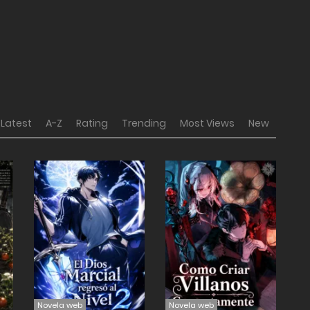
Latest
A-Z
Rating
Trending
Most Views
New
Novela web
Novela web