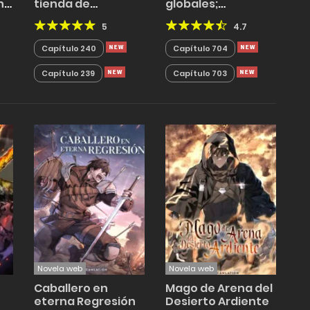
n
tienda de
globales;
habilidades!
Despertar con un
5
4.7
rayo púrpura
Capítulo 240
Capítulo 704
Capítulo 239
Capítulo 703
Novela web
Novela web
Caballero en
Mago de Arena del
eterna Regresión
Desierto Ardiente