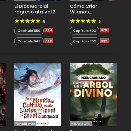
El Dios Marcial
Cómo Criar
regresó al nivel 2
Villanos
Correctamente
5
5
Capítulo 550
Capítulo 303
Capítulo 549
Capítulo 302
Novela web
Novela web