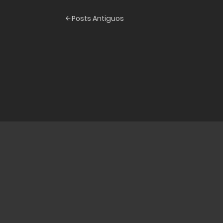
Posts
Posts Antiguos
navigation