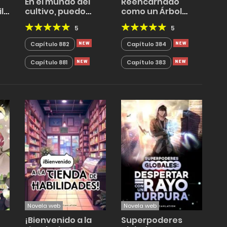
En el mundo del
Reencarnado
l
cultivo, puedo
como un Árbol
luchar de igual a
Divino
5
5
igual con
cualquiera
Capítulo 882
Capítulo 384
Capítulo 881
Capítulo 383
Novela web
Novela web
¡Bienvenido a la
Superpoderes