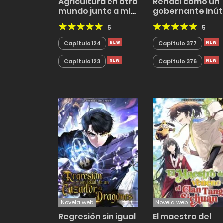
Agricultura en otro
Renací como un
mundo junto a mi
gobernante inúti
ingenuo esposo
y decadente
5
5
Capítulo 124
Capítulo 377
Capítulo 123
Capítulo 376
Novela web
Novela web
Regresión sin igual
El maestro del