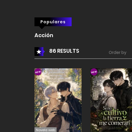
Populares
Acción
86 RESULTS
Order by
NEW
NEW
Novela web