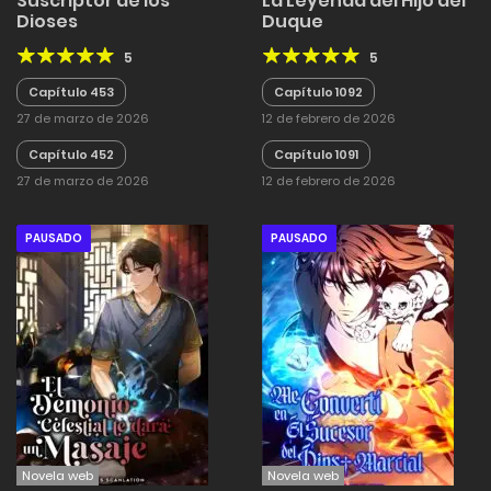
Suscriptor de los
La Leyenda del Hijo del
Dioses
Duque
5
5
Capítulo 453
Capítulo 1092
27 de marzo de 2026
12 de febrero de 2026
Capítulo 452
Capítulo 1091
27 de marzo de 2026
12 de febrero de 2026
PAUSADO
PAUSADO
Novela web
Novela web