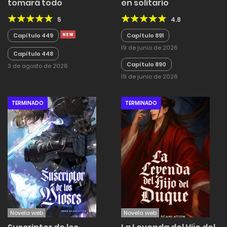
tomará todo
en solitario
5
4.8
Capítulo 449
Capítulo 891
19 de junio de 2026
Capítulo 448
Capítulo 890
3 de agosto de 2026
19 de junio de 2026
TERMINADO
TERMINADO
Novela web
Novela web