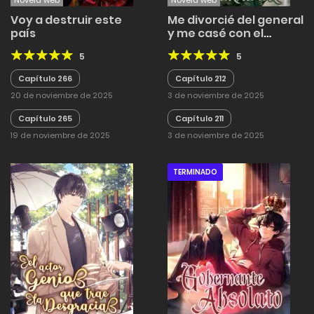
Novela web
Novela web
Voy a destruir este
Me divorcié del general
país
y me casé con el
Emperador
5
5
Capítulo 266
Capítulo 212
20 de noviembre de 2025
3 de noviembre de 2025
Capítulo 265
Capítulo 211
19 de noviembre de 2025
3 de noviembre de 2025
TERMINADO