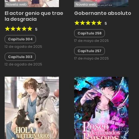
Novela web
Novela web
El actor genio que trae
Gobernante absoluto
la desgracia
5
5
Capítulo 258
Capítulo 304
17 de mayo de 2025
12 de agosto de 2025
Capítulo 257
Capítulo 303
17 de mayo de 2025
12 de agosto de 2025