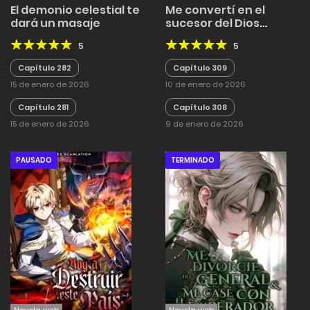
El demonio celestial te
Me convertí en el
dará un masaje
sucesor del Dios
Marcial
5
5
Capítulo 282
Capítulo 309
15 de enero de 2026
10 de enero de 2026
Capítulo 281
Capítulo 308
15 de enero de 2026
9 de enero de 2026
PAUSADO
TERMINADO