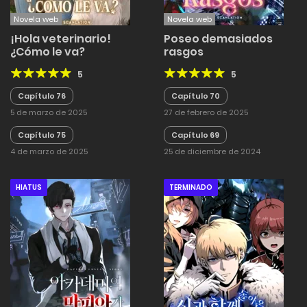
Novela web
Novela web
¡Hola veterinario!
Poseo demasiados
¿Cómo le va?
rasgos
5
5
Capítulo 76
Capítulo 70
5 de marzo de 2025
27 de febrero de 2025
Capítulo 75
Capítulo 69
4 de marzo de 2025
25 de diciembre de 2024
HIATUS
TERMINADO