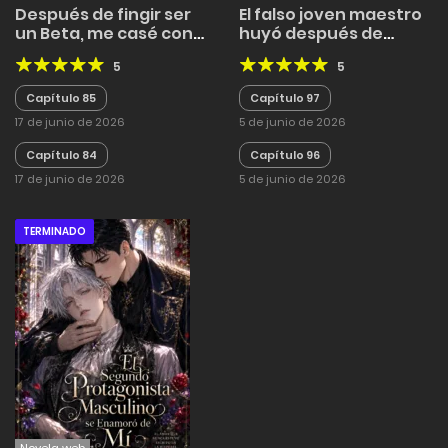
Después de fingir ser
El falso joven maestro
un Beta, me casé con
huyó después de
el general del Imperio
quedar embarazado
5
5
Capítulo 85
Capítulo 97
17 de junio de 2026
5 de junio de 2026
Capítulo 84
Capítulo 96
17 de junio de 2026
5 de junio de 2026
TERMINADO