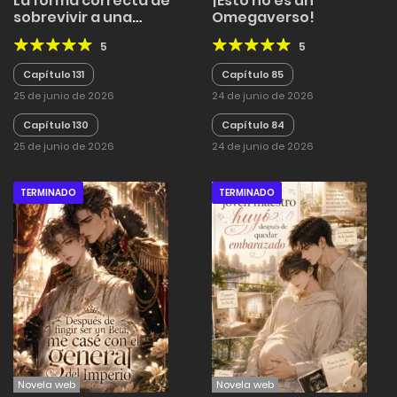
La forma correcta de
¡Esto no es un
sobrevivir a una
Omegaverso!
novela de cautiverio y
5
5
decadencia
Capítulo 131
Capítulo 85
25 de junio de 2026
24 de junio de 2026
Capítulo 130
Capítulo 84
25 de junio de 2026
24 de junio de 2026
TERMINADO
TERMINADO
Novela web
Novela web