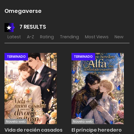
Omegaverse
7 RESULTS
Latest
A-Z
Rating
Trending
Most Views
New
TERMINADO
TERMINADO
Novela web
Novela web
Vida de recién casados
El príncipe heredero