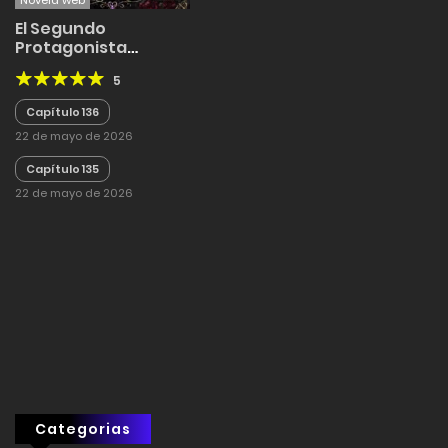
Novela web
El Segundo
Protagonista
Masculino se Enamoró
5
de Mí
Capítulo 136
22 de mayo de 2026
Capítulo 135
22 de mayo de 2026
Categorias