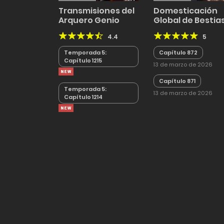
Transmisiones del
Domesticación
Arquero Genio
Global de Bestias
Puedo Ver las
4.4
5
Rutas de Evoluci
Temporada 5:
Capítulo 872
Capítulo 1215
13 de marzo de 2026
Capítulo 871
Temporada 5:
13 de marzo de 2026
Capítulo 1214