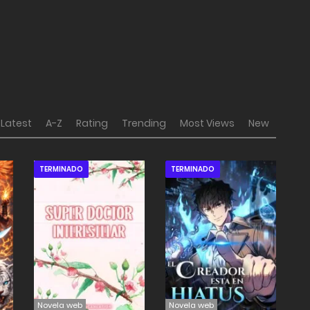
Latest
A-Z
Rating
Trending
Most Views
New
TERMINADO
TERMINADO
Novela web
Novela web