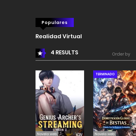
Populares
Realidad Virtual
4 RESULTS
Order by
TERMINADO
Novela web
Novela web