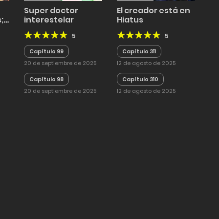
Super doctor
El creador está en
;
interestelar
Hiatus
5
5
ón
Capítulo 99
Capítulo 311
20 de septiembre de 2025
12 de agosto de 2025
Capítulo 98
Capítulo 310
20 de septiembre de 2025
12 de agosto de 2025