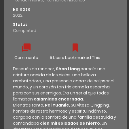
Renacimiento
,
Romance histórico
Release
2022
Status
Completed
Comments
5 Users bookmarked This
Después de renacer,
Shen Liang
parecía una
criatura nacida de los cielos: una belleza
arrebatadora, una presencia capaz de eclipsar al
mundo, y un corazón tan frío como la escarcha
para con sus enemigos. Era un ser al que todos
llamaban
calamidad encarnada
.
Mientras tanto,
Pei Yuanlie
, Su Alteza Qingping,
hombre de rostro hermoso y espíritu indómito,
cargaba con la sombra de una familia destruida y
comandaba
cien mil soldados de hierro
. Un