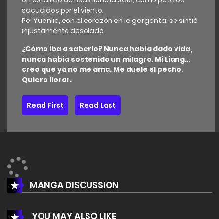
Un estallido de risas llenó la sala, como pétalos
sacudidos por el viento.
Pei Yuanlie, con el corazón en la garganta, se sintió
injustamente desolado.
¿Cómo iba a saberlo? Nunca había dado vida,
nunca había sostenido un milagro. Mi Liang…
creo que ya no me ama. Me duele el pecho.
Quiero llorar.
Read First
Read Last
MANGA DISCUSSION
YOU MAY ALSO LIKE