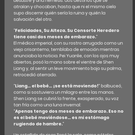
desastre
y una
némesis
: dos destinos que se
atraían y chocaban, hasta que ni el mismo cielo
supo discernir quién sería la ruina y quién la
salvación del otro.
“
Felicidades, Su Alteza. Su Consorte Heredero
tiene casi dos meses de embarazo.
”
El médico imperial, con su rostro arrugado como un
viejo crisantemo, temblaba de emoción mientras
anunciaba la noticia. Pei Yuanlie, con los ojos muy
abiertos, posó la mano sobre el vientre de Shen
Liang y, al sentir un leve movimiento bajo su palma,
retrocedió aterrado.
“
Liang… el bebé… ¡se está moviendo!
” balbuceó,
como si sostuviera un milagro entre las manos.
Shen Liang se cubrió la frente, exasperado, su voz
tan fría como una luna invernal:
“
Apenas tengo dos meses de embarazo. Eso no
es el bebé moviéndose… es mi estómago
rugiendo de hambre.
”