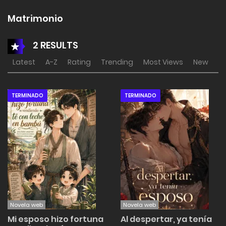
Matrimonio
2 RESULTS
Latest
A-Z
Rating
Trending
Most Views
New
TERMINADO
TERMINADO
Novela web
Novela web
Mi esposo hizo fortuna
Al despertar, ya tenía