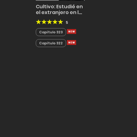
Cultivo: Estudié en
el extranjero en los
tiempos modernos
5
Capítulo 323
Capítulo 322