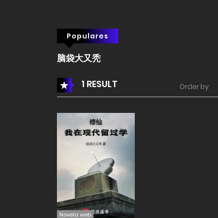
Populares
脑袋大又秃
1 RESULT
Order by
Novela web