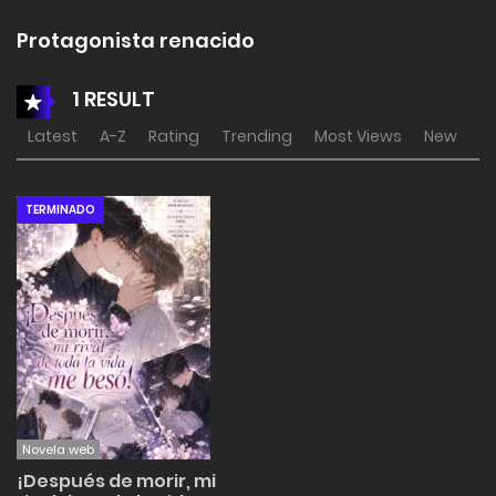
Protagonista renacido
1 RESULT
Latest
A-Z
Rating
Trending
Most Views
New
TERMINADO
Novela web
¡Después de morir, mi