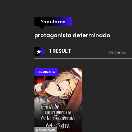
Populares
protagonista determinado
1 RESULT
Order by
TERMINADO
Novela web