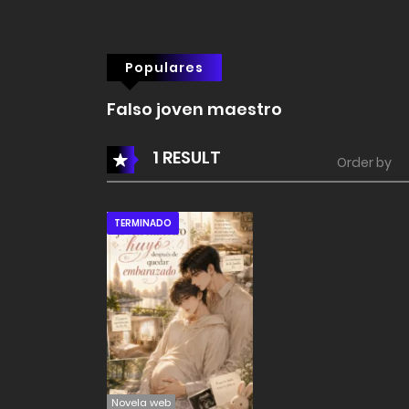
Populares
Falso joven maestro
1 RESULT
Order by
TERMINADO
Novela web