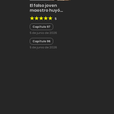
El falso joven
maestro huyó
después de
5
quedar
embarazado
Capítulo 97
5 de junio de 2026
Capítulo 96
5 de junio de 2026