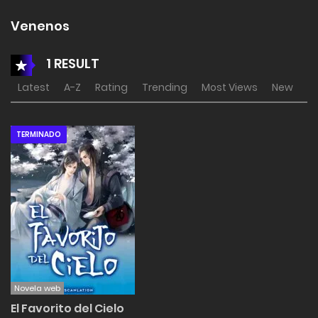
Venenos
1 RESULT
Latest
A-Z
Rating
Trending
Most Views
New
TERMINADO
Novela web
El Favorito del Cielo