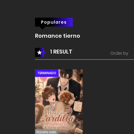
Populares
Romance tierno
1 RESULT
Order by
TERMINADO
Novela web