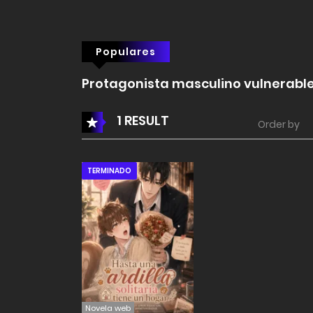
Populares
Protagonista masculino vulnerabl
1 RESULT
Order by
TERMINADO
Novela web