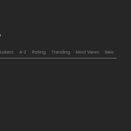
e
Latest
A-Z
Rating
Trending
Most Views
New