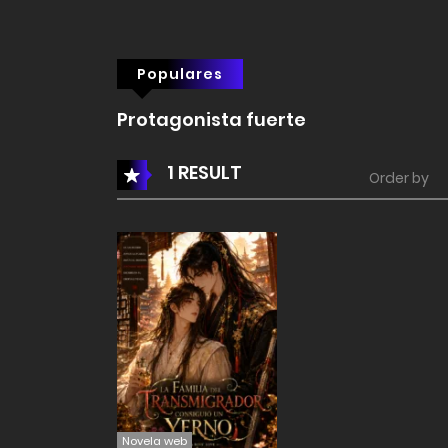
Populares
Protagonista fuerte
1 RESULT
Order by
Novela web