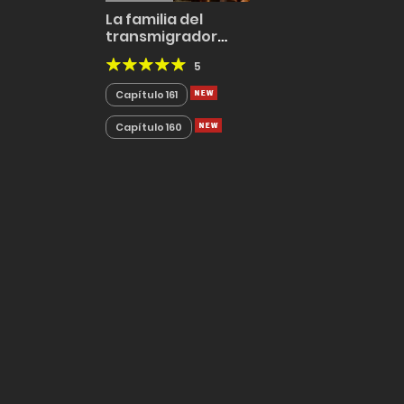
La familia del
transmigrador
consiguió un yerno
5
Capítulo 161
Capítulo 160