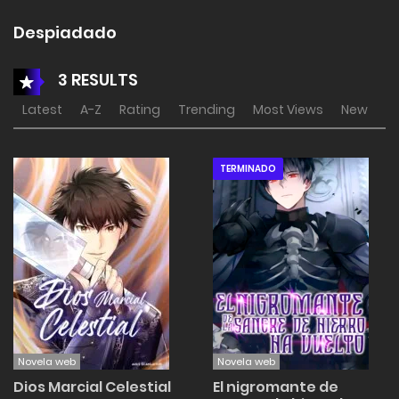
Despiadado
3 RESULTS
Latest
A-Z
Rating
Trending
Most Views
New
TERMINADO
Novela web
Novela web
Dios Marcial Celestial
El nigromante de