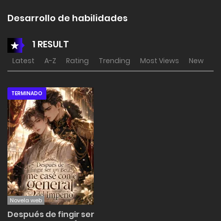
Desarrollo de habilidades
1 RESULT
Latest
A-Z
Rating
Trending
Most Views
New
TERMINADO
Novela web
Después de fingir ser