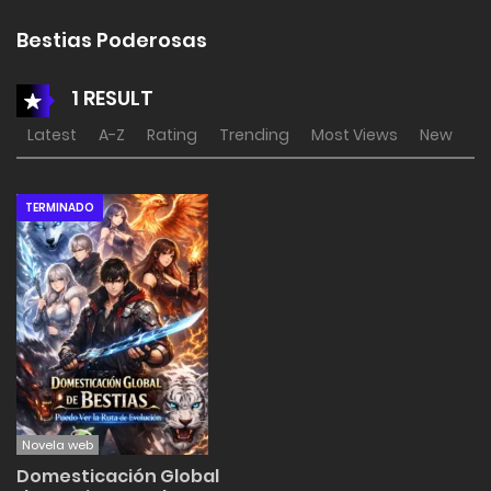
Bestias Poderosas
1 RESULT
Latest
A-Z
Rating
Trending
Most Views
New
TERMINADO
Novela web
Domesticación Global