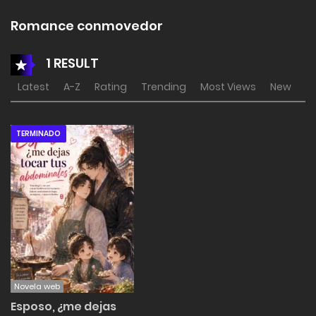
Romance conmovedor
1 RESULT
Latest
A-Z
Rating
Trending
Most Views
New
TERMINADO
Novela web
Esposo, ¿me dejas