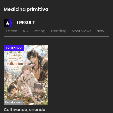
Medicina primitiva
1 RESULT
Latest
A-Z
Rating
Trending
Most Views
New
TERMINADO
Novela web
Cultivando, criando