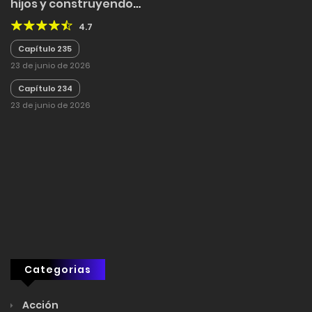
hijos y construyendo
una civilización en el
4.7
mundo de las bestias
Capítulo 235
23 de junio de 2026
Capítulo 234
23 de junio de 2026
Categorias
Acción