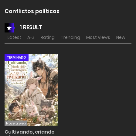
Conflictos políticos
1 RESULT
Latest
A-Z
Rating
Trending
Most Views
New
TERMINADO
Novela web
Cultivando, criando