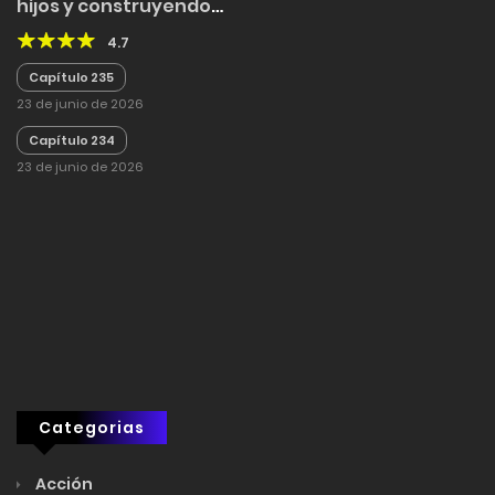
hijos y construyendo
una civilización en el
4.7
mundo de las bestias
Capítulo 235
23 de junio de 2026
Capítulo 234
23 de junio de 2026
Categorias
Acción