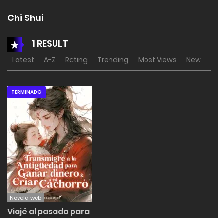
Chi Shui
1 RESULT
Latest
A-Z
Rating
Trending
Most Views
New
TERMINADO
Novela web
Viajé al pasado para