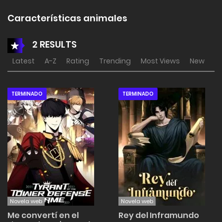
Características animales
2 RESULTS
Latest
A-Z
Rating
Trending
Most Views
New
TERMINADO
TERMINADO
Novela web
Novela web
Me convertí en el
Rey del Inframundo