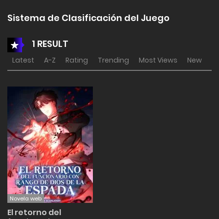
Sistema de Clasificación del Juego
1 RESULT
Latest
A-Z
Rating
Trending
Most Views
New
Novela web
El retorno del