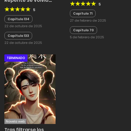
Repente Se Volvió
5
Popular
5
Capítulo 71
Capítulo 134
27 de febrero de 2025
22 de octubre de 2025
Capítulo 70
Capítulo 133
5 de febrero de 2025
22 de octubre de 2025
TERMINADO
Novela web
Tras filtrarse los