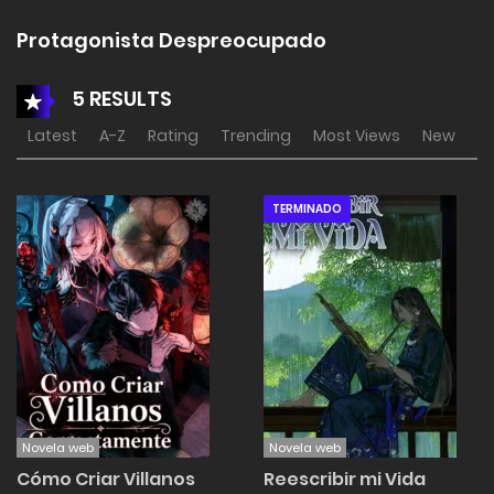
Protagonista Despreocupado
5 RESULTS
Latest
A-Z
Rating
Trending
Most Views
New
TERMINADO
Novela web
Novela web
Cómo Criar Villanos
Reescribir mi Vida