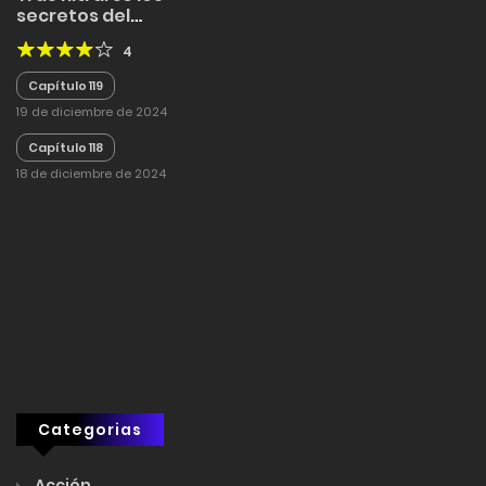
secretos del
transeúnte, fue
4
apreciado por toda la
familia de
Capítulo 119
antagonistas
19 de diciembre de 2024
Capítulo 118
18 de diciembre de 2024
Categorias
Acción