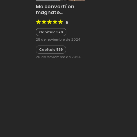
Me convertí en
magnate
haciendo
5
negocios de
reventa entre dos
Capítulo 570
mundos
28 de noviembre de 2024
Capítulo 569
20 de noviembre de 2024