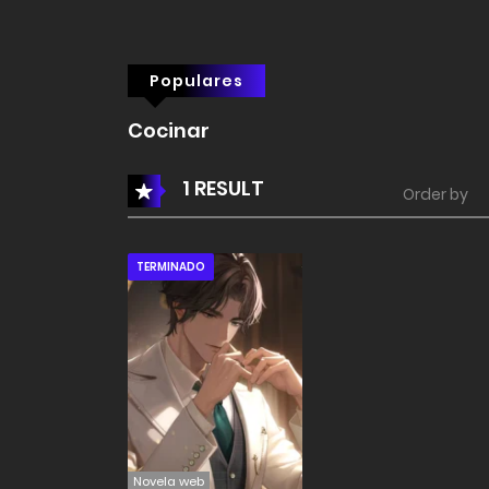
Populares
Cocinar
1 RESULT
Order by
TERMINADO
Novela web