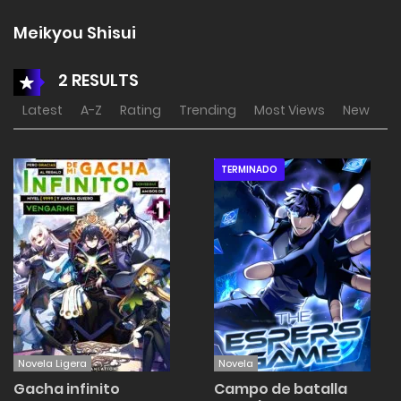
Meikyou Shisui
2 RESULTS
Latest
A-Z
Rating
Trending
Most Views
New
TERMINADO
Novela Ligera
Novela
Gacha infinito
Campo de batalla