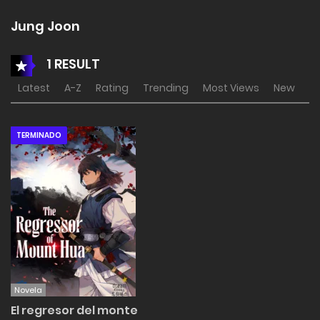
Jung Joon
1 RESULT
Latest
A-Z
Rating
Trending
Most Views
New
TERMINADO
Novela
El regresor del monte