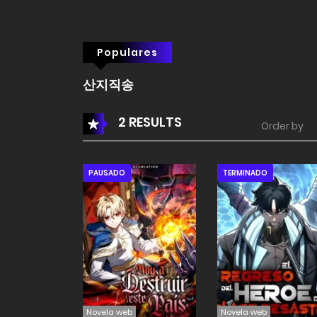
Populares
산지직송
2 RESULTS
Order by
PAUSADO
TERMINADO
Novela web
Novela web