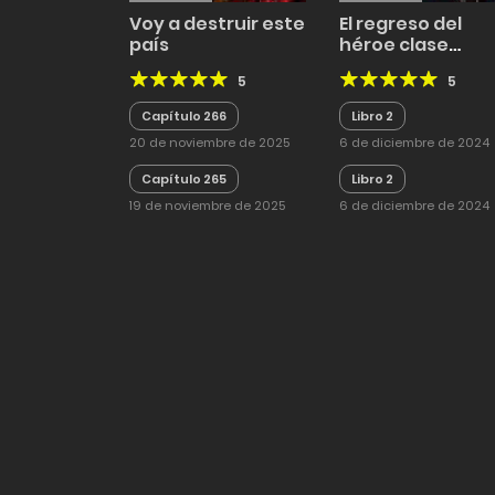
Voy a destruir este
El regreso del
país
héroe clase
desastre
5
5
Capítulo 266
Libro 2
20 de noviembre de 2025
6 de diciembre de 2024
Capítulo 265
Libro 2
19 de noviembre de 2025
6 de diciembre de 2024