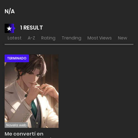
N/A
1 RESULT
Latest
A-Z
Rating
Trending
Most Views
New
TERMINADO
Novela web
Me convertí en