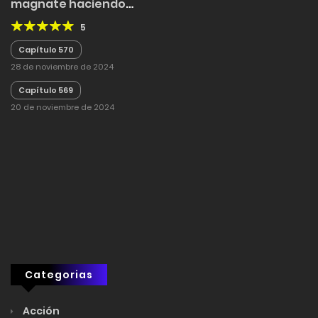
magnate haciendo
negocios de reventa
5
entre dos mundos
Capítulo 570
28 de noviembre de 2024
Capítulo 569
20 de noviembre de 2024
Categorias
Acción