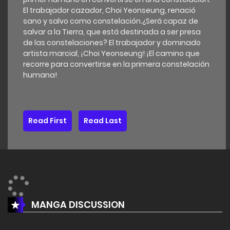
El trabajador cazador, Choi Yeonseung, renació
sano y salvo como constelación.¿Será capaz de
salvar a la Tierra, que está destinada a ser presa
de las constelaciones? El trabajador y dominado
artista marcial, ¡Choi Yeonseung! ¡El camino que
recorre para convertirse en la primera constelación
humana!
Read First
Read Last
MANGA DISCUSSION