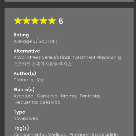
5
Rating
Average
5
/
5
out of
1
Alternative
A Wall Street Genius’s Final Investment Playbook, 월
스트리트 천재의 시한부 투자법
Author(s)
Todac_s
,
쓩늉
Genre(s)
Aventura
,
Comedia
,
Drama
,
Fantasia
,
Recuentos de la vida
Type
Novela web
Tag(s)
Conocimientos Médicos
,
Protagonista decidido
,