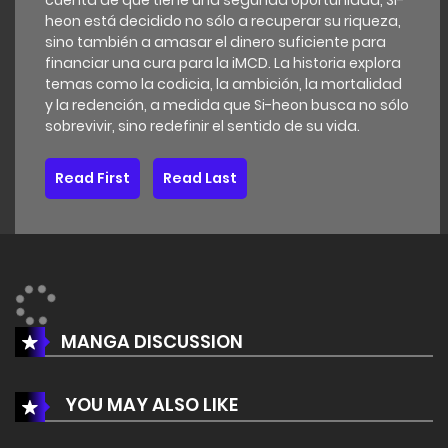
cuenta de que tiene una segunda oportunidad, Si-
heon está decidido no sólo a recuperar su riqueza,
sino también a amasar el dinero suficiente para
financiar una cura para la iMCD. La historia explora
temas como la codicia, la ambición, la mortalidad
y la redención, a medida que Si-heon busca no sólo
sobrevivir, sino redefinir el sentido de su vida.
Read First
Read Last
MANGA DISCUSSION
YOU MAY ALSO LIKE