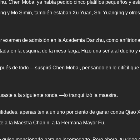
zhu, Chen Mobai ya había pedido cinco platillos pequeños y est
g y Mo Simin, también estaban Xu Yuan, Shi Yuanqing y otros
 examen de admisión en la Academia Danzhu, como anfitriona de
tada en la esquina de la mesa larga. Hizo una seña al dueño 
ués de todo —suspiró Chen Mobai, pensando en lo difícil que s
saste a la siguiente ronda —lo tranquilizó la maestra.
dades, apenas tenía un uno por ciento de ganar contra Qiao
te a la Maestra Chan ni a la Hermana Mayor Fu.
uise mencionarlo para no incomodarte. Pero ahora, tu video del 