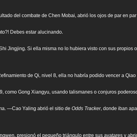
sultado del combate de Chen Mobai, abrió los ojos de par en par 
to?! Debes estar alucinando.
Shi Jingjing. Si ella misma no lo hubiera visto con sus propios
Refinamiento de Qi, nivel 8, ella no habría podido vencer a Qi
9, como Gong Xiangyu, usando talismanes o conjuros poderosos,
a. —Cao Yaling abrió el sitio de
Odds Tracker
, donde iban ap
gwen, presionó el pequeño triángulo entre sus avatares y abrió