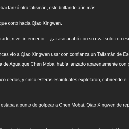
ai lanzó otro talismán, este brillando aún más.
que cortó hacia Qiao Xingwen.
ado, nivel intermedio… ¿acaso acabó con su rival solo con e
onces vio a Qiao Xingwen usar con confianza un Talismán de Es
pada de Agua que Chen Mobai había lanzado aparentemente con p
co dedos, y cinco esferas espirituales explotaron, cubriendo e
s estaba a punto de golpear a Chen Mobai, Qiao Xingwen de rep