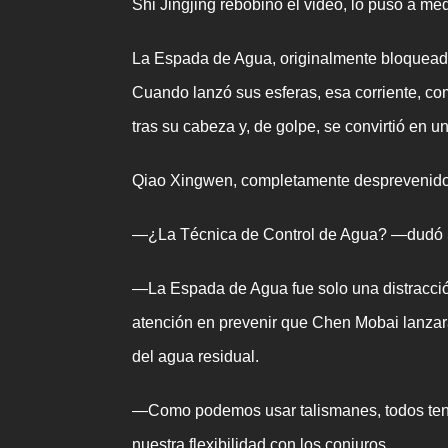
Shi Jingjing rebobinó el video, lo puso a medi
La Espada de Agua, originalmente bloqueada 
Cuando lanzó sus esferas, esa corriente, com
tras su cabeza y, de golpe, se convirtió en 
Qiao Xingwen, completamente desprevenido
—¿La Técnica de Control de Agua? —dudó Sh
—La Espada de Agua fue solo una distracció
atención en prevenir que Chen Mobai lanzara
del agua residual.
—Como podemos usar talismanes, todos tend
nuestra flexibilidad con los conjuros.