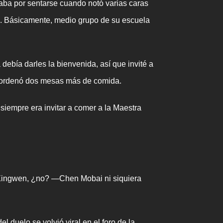
aba por sentarse cuando notó varias caras
. Básicamente, medio grupo de su escuela
bía darles la bienvenida, así que invité a
y ordenó dos mesas más de comida.
iempre era invitar a comer a la Maestra
 Xingwen, ¿no? —Chen Mobai ni siquiera
duelo se volvió viral en el foro de la