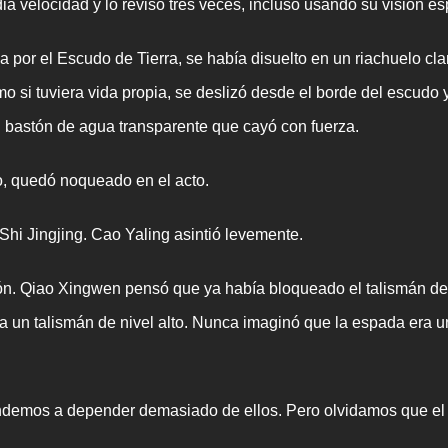
a velocidad y lo revisó tres veces, incluso usando su visión espi
por el Escudo de Tierra, se había disuelto en un riachuelo cl
o si tuviera vida propia, se deslizó desde el borde del escudo 
un bastón de agua transparente que cayó con fuerza.
, quedó noqueado en el acto.
i Jingjing. Cao Yaling asintió levemente.
n. Qiao Xingwen pensó que ya había bloqueado el talismán de 
 un talismán de nivel alto. Nunca imaginó que la espada era u
emos a depender demasiado de ellos. Pero olvidamos que el ob