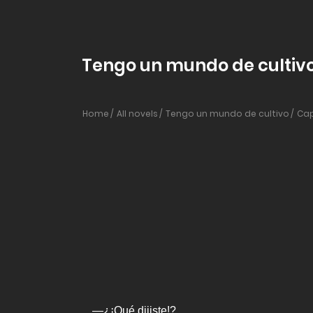
Tengo un mundo de cultivo 
Home
All novels
Tengo un mundo de cultivo
Cap
—¿¡Qué dijiste!?