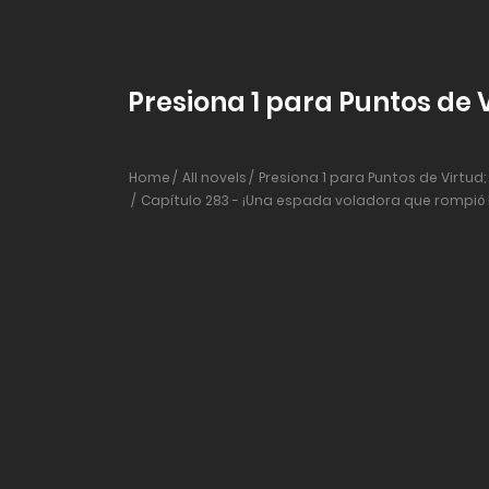
Presiona 1 para Puntos de V
Home
All novels
Presiona 1 para Puntos de Virtud;
Capítulo 283 - ¡Una espada voladora que rompió la