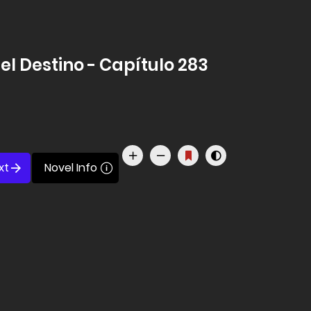
del Destino - Capítulo 283
xt
Novel Info