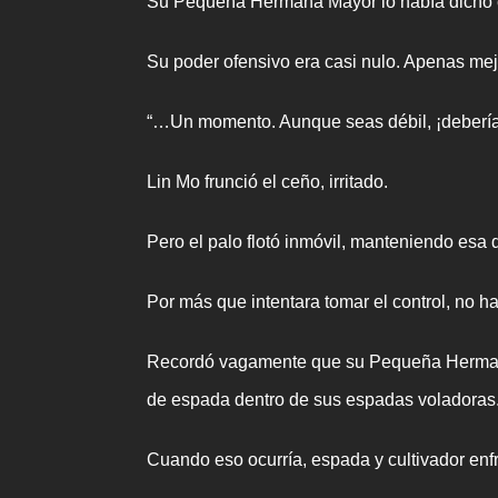
Su Pequeña Hermana Mayor lo había dicho c
Su poder ofensivo era casi nulo. Apenas mej
“…Un momento. Aunque seas débil, ¡debería 
Lin Mo frunció el ceño, irritado.
Pero el palo flotó inmóvil, manteniendo esa
Por más que intentara tomar el control, no h
Recordó vagamente que su Pequeña Hermana M
de espada dentro de sus espadas voladoras
Cuando eso ocurría, espada y cultivador en