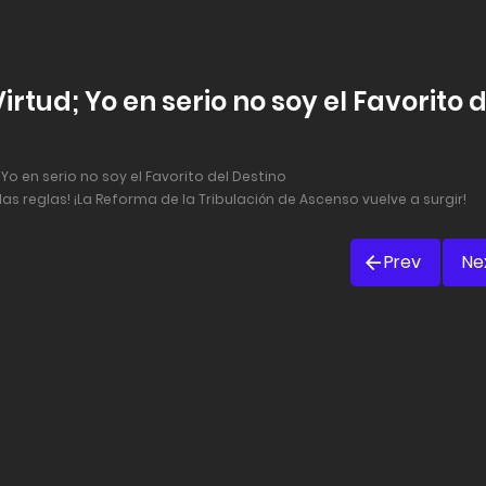
irtud; Yo en serio no soy el Favorito 
 Yo en serio no soy el Favorito del Destino
s reglas! ¡La Reforma de la Tribulación de Ascenso vuelve a surgir!
Prev
Ne