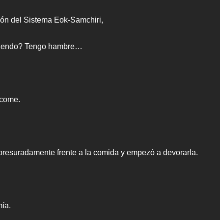
ión del Sistema Eok-Samchiri,
miendo? Tengo hambre…
 come.
presuradamente frente a la comida y empezó a devorarla.
!
ía.