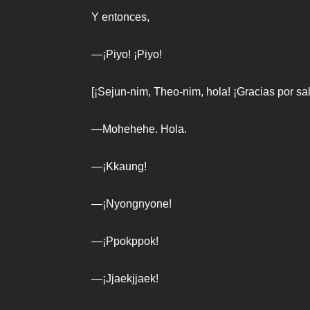
Y entonces,
—¡Piyo! ¡Piyo!
[¡Sejun-nim, Theo-nim, hola! ¡Gracias por sa
—Mohehehe. Hola.
—¡Kkaung!
—¡Nyongnyone!
—¡Ppokppok!
—¡Jjaekjjaek!