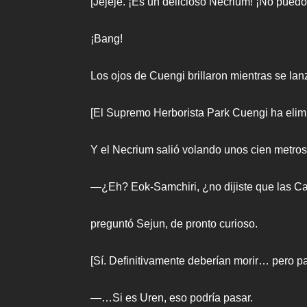
[Jejeje. ¡Es un delicioso Necrium! ¡No puedo
¡Bang!
Los ojos de Cuengi brillaron mientras se la
[El Supremo Herborista Park Cuengi ha elim
Y el Necrium salió volando unos cien metros 
—¿Eh? Eok-Samchiri, ¿no dijiste que las 
preguntó Sejun, de pronto curioso.
[Sí. Definitivamente deberían morir… pero p
—…Si es Uren, eso podría pasar.