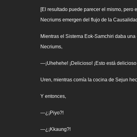
[El resultado puede parecer el mismo, pero e
Necriums emergen del flujo de la Causalid
Mientras el Sistema Eok-Samchiri daba una ex
Necriums,
—¡Uhehehe! ¡Delicioso! ¡Esto está delicioso y
Uren, mientras comía la cocina de Sejun he
Y entonces,
—¿¡Piyo?!
—¿¡Kkaung?!